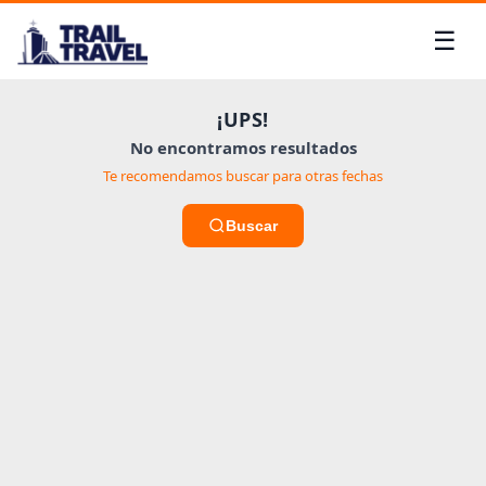
☰
¡UPS!
Menú
Cuenta
✕
✕
No encontramos resultados
Te recomendamos buscar para otras fechas
Buscar
Mi
pasajes
Cuenta
Buscar
Gestión
Viajes
de
boletos
Cupones
IDIOMA
Mis
Viajeros
🇨🇱
Español
🇺🇸
English